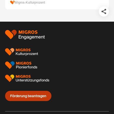
Migros-Kulturprozent
Teil
auf:
Footer
Förderung beantragen