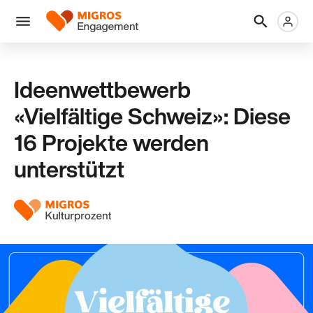
Links
Header
Metanaviga
Logo
Navigation
überspringen
Menü
Ideenwettbewerb
«Vielfältige Schweiz»: Diese
16 Projekte werden
unterstützt