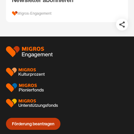
Migros-Engagement
Teil
auf:
Footer
Förderung beantragen