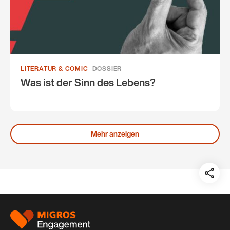
LITERATUR & COMIC
DOSSIER
Was ist der Sinn des Lebens?
Mehr anzeigen
Teil
auf:
Footer