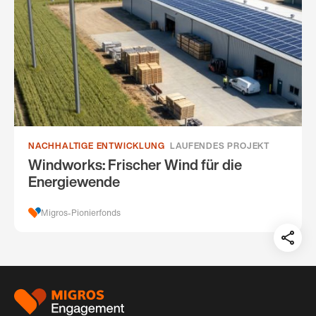
NACHHALTIGE ENTWICKLUNG
LAUFENDES PROJEKT
Windworks: Frischer Wind für die
Energiewende
Migros-Pionierfonds
Teil
auf:
Footer