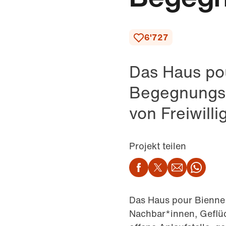
6'727
Das Haus pou
Begegnungsor
von Freiwilli
Projekt teilen
Facebook
Twitter
Email
Wha
Das Haus pour Bienne i
Nachbar*innen, Geflüc