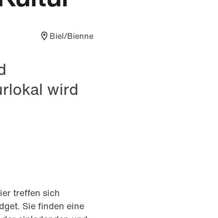
Biel/Bienne
d
rlokal wird
er treffen sich
get. Sie finden eine