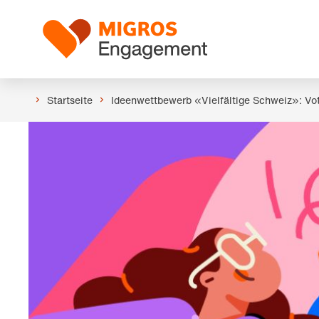
Links
Header
Navigation
Logo
überspringen
Startseite
Ideenwettbewerb «Vielfältige Schweiz»: Vo