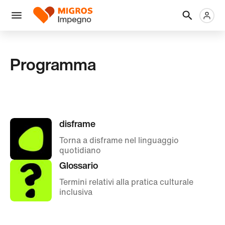
Salta
Intestazione
Metanaviga
Logo
la
navigazione
Menu
a
sinistra
Programma
disframe
Torna a disframe nel linguaggio
quotidiano
Glossario
Termini relativi alla pratica culturale
inclusiva