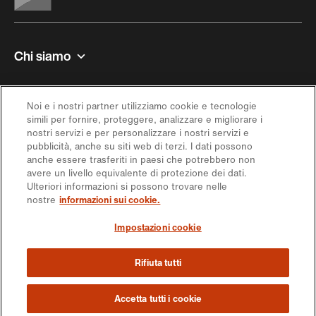
Chi siamo
Contatto e aiuto
Noi e i nostri partner utilizziamo cookie e tecnologie
simili per fornire, proteggere, analizzare e migliorare i
Ispirazione
nostri servizi e per personalizzare i nostri servizi e
pubblicità, anche su siti web di terzi. I dati possono
anche essere trasferiti in paesi che potrebbero non
Offerta
avere un livello equivalente di protezione dei dati.
Ulteriori informazioni si possono trovare nelle
nostre
informazioni sui cookie.
Seguici sui social media
Impostazioni cookie
Rifiuta tutti
https://engagement.migros.ch/it/social-
https://engagement.migros.ch/it/social-
https://engagement.migros.ch/it/social-
https://engagement.migros.ch/it/social-
https://engagement.migros.ch/it/s
media
media
media
media
media
© 2026 Federazione delle cooperative Migros
Accetta tutti i cookie