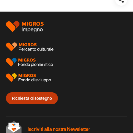
Teil
auf:
Piè
di
pagina
Richiesta di sostegno
Iscriviti alla nostra Newsletter