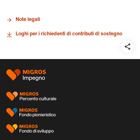
Note legali
Loghi per i richiedenti di contributi di sostegno
Teil
auf:
Piè
di
pagina