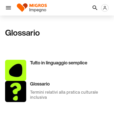
Salta
Intestazione
Metanaviga
Logo
la
navigazione
Menu
a
sinistra
Glossario
Tutto in linguaggio semplice
Glossario
Termini relativi alla pratica culturale
inclusiva