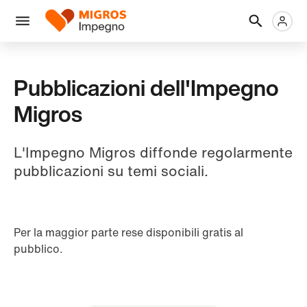
Salta
Intestazione
Metanaviga
Logo
la
navigazione
Menu
a
sinistra
Pubblicazioni dell'Impegno
Migros
L'Impegno Migros diffonde regolarmente
pubblicazioni su temi sociali.
Per la maggior parte rese disponibili gratis al
pubblico.