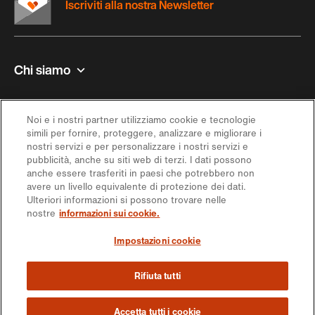
Iscriviti alla nostra Newsletter
Chi siamo
Contatto e aiuto
Noi e i nostri partner utilizziamo cookie e tecnologie
simili per fornire, proteggere, analizzare e migliorare i
Ispirazione
nostri servizi e per personalizzare i nostri servizi e
pubblicità, anche su siti web di terzi. I dati possono
anche essere trasferiti in paesi che potrebbero non
Offerta
avere un livello equivalente di protezione dei dati.
Ulteriori informazioni si possono trovare nelle
nostre
informazioni sui cookie.
Seguici sui social media
Impostazioni cookie
Rifiuta tutti
https://engagement.migros.ch/it/social-
https://engagement.migros.ch/it/social-
https://engagement.migros.ch/it/social-
https://engagement.migros.ch/it/social-
https://engagement.migros.ch/it/s
media
media
media
media
media
© 2026 Federazione delle cooperative Migros
Accetta tutti i cookie