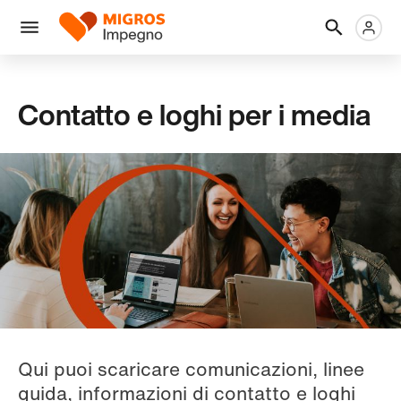
Salta
Intestazione
Metanaviga
Logo
la
navigazione
Menu
a
sinistra
Contatto e loghi per i media
Qui puoi scaricare comunicazioni, linee
guida, informazioni di contatto e loghi