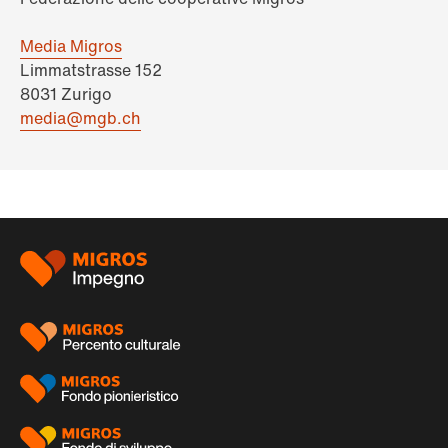
Media Migros
Limmatstrasse 152
8031 Zurigo
media@mgb.ch
Piè
di
pagina