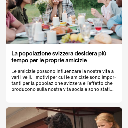
La popolazione svizzera desidera più
tempo per le proprie amicizie
Le amicizie possono influenzare la nostra vita a
vari livelli. I motivi per cui le amicizie sono impor-
tanti per la popolazione svizzera e l’effetto che
producono sulla nostra vita sociale sono stati
inda- gati dal primo grande studio sull’amicizia
in Svizzera, denominato “In ottima compagnia”
e realizzato dall’Istituto Gottlieb Duttweiler (GDI)
per conto del Percento culturale Migros. Questo
studio rappre- sentativo mostra che in Svizzera
le amicizie non solo sono arricchenti sul piano