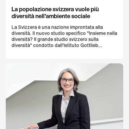
La popolazione svizzera vuole più
diversità nell'ambiente sociale
La Svizzera è una nazione improntata alla
diversità. Il nuovo studio specifico "Insieme nella
diversità? Il grande studio svizzero sulla
diversità" condotto dall'Istituto Gottlieb
Duttweiler (GDI) su commissione del Percento
culturale Migros, mostra che ciò non si riflette
nelle singole cerchie di conoscenti. La
maggioranza delle persone è interessata a una
maggiore diversità nel proprio ambiente sociale,
ma mancano le opportunità di incontro. La
maggioranza delle persone intervistate ritiene
che un ambiente sociale più eterogeneo le
arricchirebbe sul piano personale.