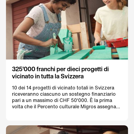
personale, ma assu- mono anche un grande
valore sociale.
325'000 franchi per dieci progetti di
vicinato in tutta la Svizzera
10 dei 14 progetti di vicinato totali in Svizzera
riceveranno ciascuno un sostegno finanziario
pari a un massimo di CHF 50'000. È la prima
volta che il Percento culturale Migros assegna
fondi al termine di un processo di votazione
pubblico. La prossima iniziativa basata sulla
partecipazione attiva del pubblico avrà inizio ad
agosto 2023.