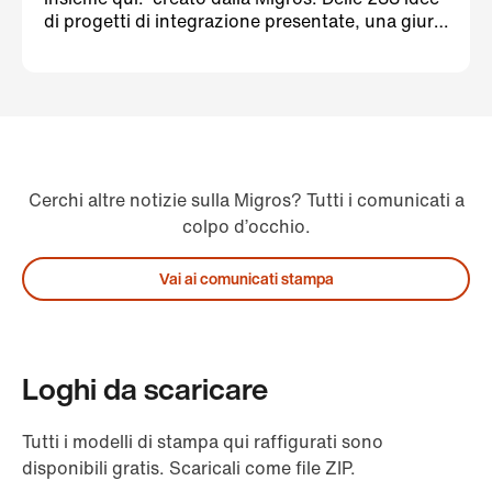
di progetti di integrazione presentate, una giura
di esperti ha selezionato 92 tipici progetti di
volontariato. A partire da maggio 2022, questi
riceveranno assistenza tecnica e saranno
sostenuti da Impegno Migros con oltre un
milione di franchi.
Cerchi altre notizie sulla Migros? Tutti i comunicati a
colpo d’occhio.
Vai ai comunicati stampa
Loghi da scaricare
Tutti i modelli di stampa qui raffigurati sono
disponibili gratis. Scaricali come file ZIP.