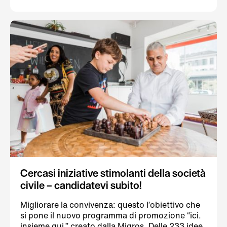
quanto emerge dallo studio « Gentile vicino/a,
ecco il grande studio sul vicinato in Svizzera »
dell’Istituto Gottlieb Duttweiler (GDI) pubblicato
in data odierna e commissionato dal Percento
culturale Migros.
Cercasi iniziative stimolanti della società
civile – candidatevi subito!
Migliorare la convivenza: questo l’obiettivo che
si pone il nuovo programma di promozione “ici.
insieme qui.” creato dalla Migros. Delle 233 idee