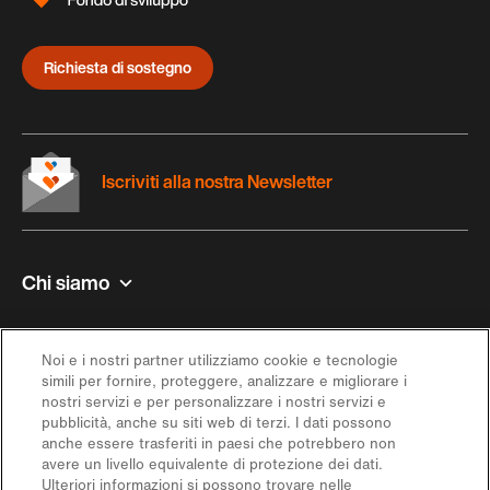
Richiesta di sostegno
Iscriviti alla nostra Newsletter
Chi siamo
Contatto e aiuto
Noi e i nostri partner utilizziamo cookie e tecnologie
simili per fornire, proteggere, analizzare e migliorare i
Ispirazione
nostri servizi e per personalizzare i nostri servizi e
pubblicità, anche su siti web di terzi. I dati possono
anche essere trasferiti in paesi che potrebbero non
Offerta
avere un livello equivalente di protezione dei dati.
Ulteriori informazioni si possono trovare nelle