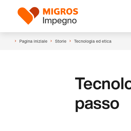
Salta
Intestazione
la
Logo
navigazione
a
sinistra
Pagina iniziale
Storie
Tecnologia ed etica
Tecnolo
passo