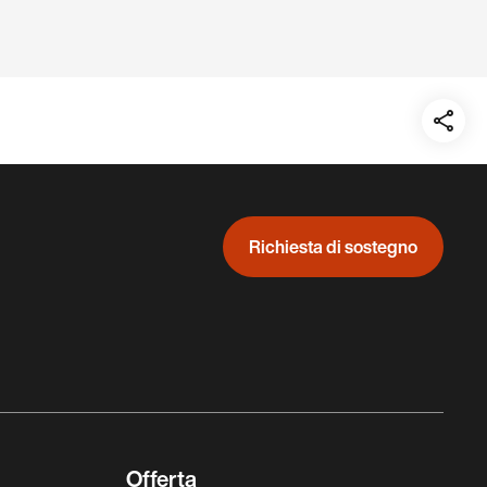
Teil
auf:
Richiesta di sostegno
Offerta