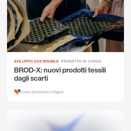
SVILUPPO SOSTENIBILE
PROGETTO IN CORSO
BROD-X: nuovi prodotti tessili
dagli scarti
Fondo pionieristico Migros