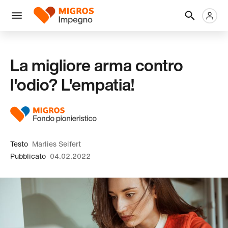
Salta
Intestazione
Metanaviga
Logo
la
navigazione
Menu
a
sinistra
La migliore arma contro
l'odio? L'empatia!
Testo
Marlies Seifert
Pubblicato
04.02.2022