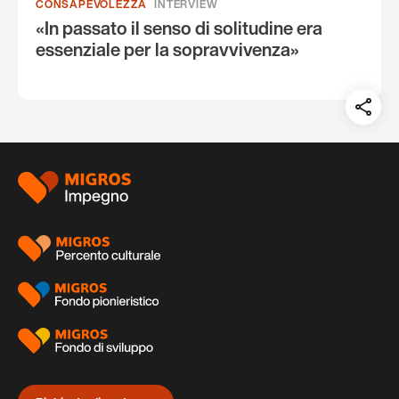
CONSAPEVOLEZZA
INTERVIEW
«In passato il senso di solitudine era
essenziale per la sopravvivenza»
Teil
auf:
Piè
di
pagina