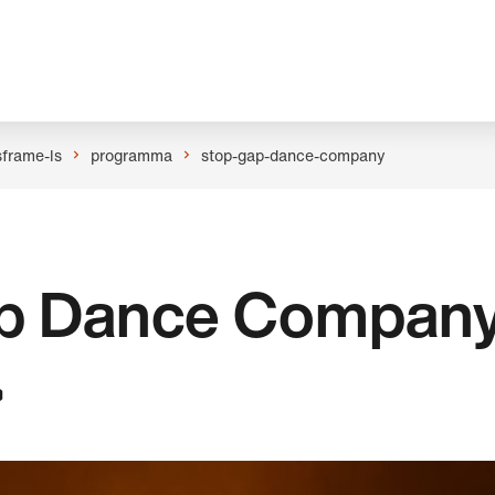
sframe-ls
programma
stop-gap-dance-company
p Dance Company
»