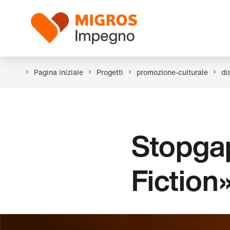
Salta
Intestazione
la
Logo
navigazione
a
sinistra
Pagina iniziale
Progetti
promozione-culturale
di
Stopga
Fiction