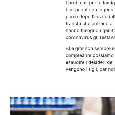
I problemi per la fami
ben pagato da ingegner
perso dopo l'inizio de
franchi che entrano al 
hanno bisogno i genitori
coronavirus gli resta
«Le gite non sempre so
compleanni possiamo pe
esaudire i desideri dei 
vengono i figli, per no