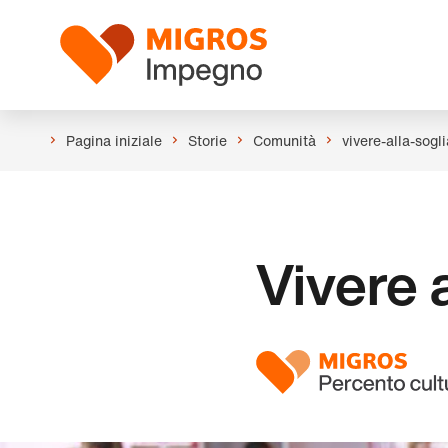
Salta
Intestazione
la
Logo
navigazione
a
sinistra
Pagina iniziale
Storie
Comunità
vivere-alla-sogl
Vivere a