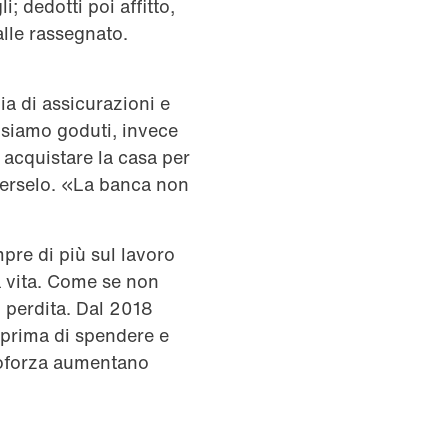
; dedotti poi affitto,
alle rassegnato.
a di assicurazioni e
 siamo goduti, invece
 acquistare la casa per
tterselo. «La banca non
mpre di più sul lavoro
a vita. Come se non
n perdita. Dal 2018
e prima di spendere e
coforza aumentano