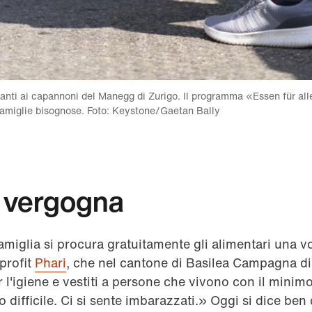
vanti ai capannoni del Manegg di Zurigo. Il programma «Essen für alle
0 famiglie bisognose. Foto: Keystone/Gaetan Bally
la vergogna
amiglia si procura gratuitamente gli alimentari una vo
profit
Phari
, che nel cantone di Basilea Campagna di
r l'igiene e vestiti a persone che vivono con il minimo
to difficile. Ci si sente imbarazzati.» Oggi si dice ben