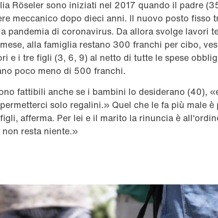
glia Röseler sono iniziati nel 2017 quando il padre (3
e meccanico dopo dieci anni. Il nuovo posto fisso t
lla pandemia di coronavirus. Da allora svolge lavori
mese, alla famiglia restano 300 franchi per cibo, vesti
 e i tre figli (3, 6, 9) al netto di tutte le spese obbli
vano poco meno di 500 franchi.
no fattibili anche se i bambini lo desiderano (40), «e
rmetterci solo regalini.» Quel che le fa più male è
figli, afferma. Per lei e il marito la rinuncia è all'ord
i non resta niente.»