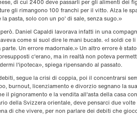
se, di cui 2400 deve passarli per gli alimenti dei figli
tture gli rimangono 100 franchi per il vitto. Alza le sp
a pasta, solo con un po' di sale, senza sugo.»
però. Daniel Capaldi lavorava infatti in una compagni
eva come si suol dire le mani bucate. «I soldi ce li
 parte. Un errore madornale.» Un altro errore è stato
 i presupposti c'erano, ma in realtà non poteva perme
ermi l'ipoteca», spiega ripensando al passato.
ebiti, segue la crisi di coppia, poi il concentrarsi se
opo, burnout, licenziamento e divorzio segnano la su
e il pignoramento e la vendita all'asta della casa co
ario della Svizzera orientale, deve pensarci due volt
na di che vivere, per non parlare dei debiti che gio