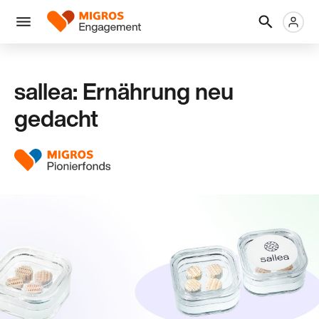
Links
Header
Metanaviga
Logo
Navigation
überspringen
Menü
sallea: Ernährung neu
gedacht