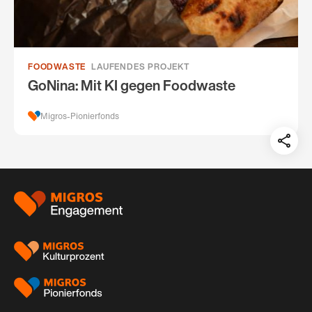
FOODWASTE
LAUFENDES PROJEKT
GoNina: Mit KI gegen Foodwaste
Migros-Pionierfonds
Teil
auf:
Footer