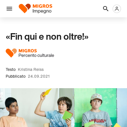
Salta
Intestazione
Metanaviga
Logo
la
navigazione
Menu
a
sinistra
«Fin qui e non oltre!»
Testo
Kristina Reiss
Pubblicato
24.09.2021