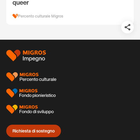
queer
Percento culturale Migros
Teil
auf:
Piè
di
pagina
Richiesta di sostegno