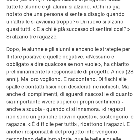
tutte le alunne e gli alunni si alzano. «Chi ha già
notato che una persona si sente a disagio quando
un'altra le si avvicina troppo?» Di nuovo si alzano
quasi tutti. «E a chi è già successo di sentirsi così?»
Si alzano tre ragazze.
Dopo, le alunne e gli alunni elencano le strategie per
flirtare positive e quelle negative. «Nessuno è
obbligato a dire qualcosa se non vuole», ha chiarito
preliminarmente la responsabile di progetto Amea (28
anni). Ma loro vogliono. E raccontano. Di fischi alle
spalle e contatti fisici non desiderati né richiesti. Ma
anche di complimenti, di sguardi nascosti e di quanto
sia importante vivere appieno i propri sentimenti -
anche a scuola - quando ci si innamora. «I ragazzi
non sono un granché bravi in questo», sostengono le
ragazze. «È difficile per tutti», ribattono i ragazzi. E
anche i responsabili del progetto intervengono,
raccontano delle loro storie, quelle belle e quelle