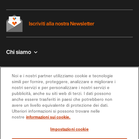
Iscriviti alla nostra Newsletter
Chi siamo
Contatto e aiuto
Noi e i nostri partner utilizziamo cookie e tecnologie
simili per fornire, proteggere, analizzare e migliorare i
Ispirazione
nostri servizi e per personalizzare i nostri servizi e
pubblicità, anche su siti web di terzi. I dati possono
anche essere trasferiti in paesi che potrebbero non
Offerta
avere un livello equivalente di protezione dei dati.
Ulteriori informazioni si possono trovare nelle
nostre
informazioni sui cookie.
Seguici sui social media
Impostazioni cookie