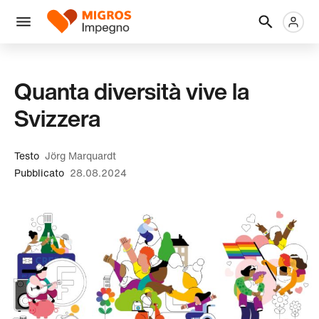
Salta
Intestazione
Metanaviga
Logo
la
navigazione
Menu
a
sinistra
Quanta diversità vive la
Svizzera
Testo
Jörg Marquardt
Pubblicato
28.08.2024