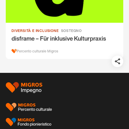
DIVERSITÀ E INCLUSIONE
SOSTEGNO
disframe – Für inklusive Kulturpraxis
Percento culturale Migros
Teil
auf:
Piè
di
pagina