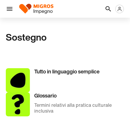
Salta
Intestazione
Metanaviga
Logo
la
navigazione
Menu
a
sinistra
Sostegno
Tutto in linguaggio semplice
Glossario
Termini relativi alla pratica culturale
inclusiva