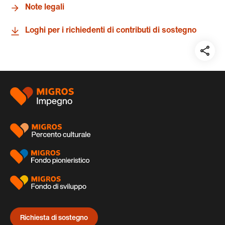
Note legali
Loghi per i richiedenti di contributi di sostegno
Teil
auf:
Piè
di
pagina
Richiesta di sostegno