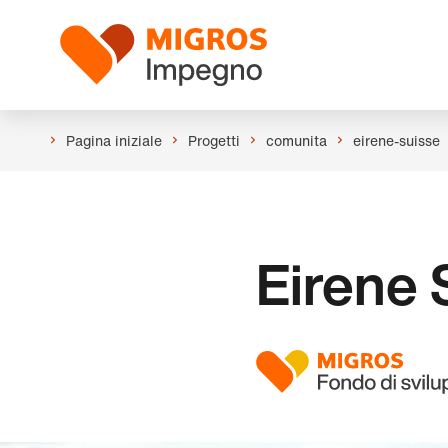
Salta
Intestazione
la
Logo
navigazione
a
sinistra
Pagina iniziale
Progetti
comunita
eirene-suisse
Eirene 