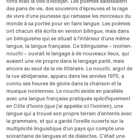
fond était la ville d’Abidjan. Les poèmes saisissaient
des pans de vie, des souvenirs d’épreuves et la rage
de vivre d’une jeunesse qui ramasse les morceaux du
monde à sa portée pour en faire langue. Les poèmes
ont chacun été écrits en version bilingue, mais dans
un bilinguisme qui se situait à l’intérieur d’une même
langue, la langue française. Ce bilinguisme – ivoirien-
nouchi – ouvrait le langage à de nouveaux lieux, qui
avaient une vie propre dans le langage parlé, mais
encore au seuil de la vie littéraire. Le nouchi, argot de
la rue abidjanaise, apparu dans les années 1970, a
connu ses heures de gloire dans la chanson et la
musique ivoiriennes. Le nouchi existe en parallèle
avec une langue française pratiquée spécifiquement
en Côte d’Ivoire (que j’ai appelée ici l’ivoirien), une
langue qui a trouvé son propre terrain d’entente avec
la grammaire, et qui a gardé l’oreille ouverte sur la
multiplicité linguistique d’un pays qui compte une
soixantaine de langues et de dialectes. C’était une