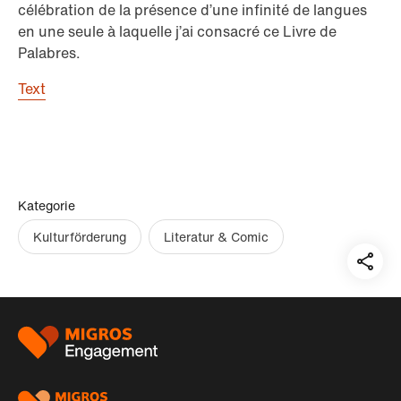
célébration de la présence d’une infinité de langues
en une seule à laquelle j’ai consacré ce Livre de
Palabres.
Text
Kategorie
Kulturförderung
Literatur & Comic
Teil
auf:
Footer