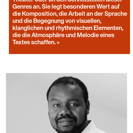
Genres an. Sie legt besonderen Wert auf
die Komposition, die Arbeit an der Sprache
und die Begegnung von visuellen,
klanglichen und rhythmischen Elementen,
die die Atmosphäre und Melodie eines
Textes schaffen.