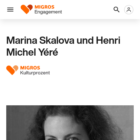
Links
Header
Metanaviga
Logo
Navigation
überspringen
Menü
Marina Skalova und Henri
Michel Yéré