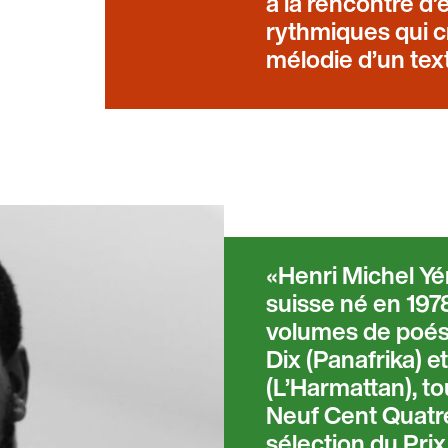
à la rencontre d’
rythmiques qui c
mélodie d’un tex
Henri Michel Yér
suisse né en 1978
volumes de poési
Dix (Panafrika) e
(L’Harmattan), to
Neuf Cent Quatre 
sélection du Prix