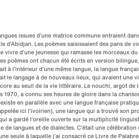
langues issues d’une matrice commune entraient dans
ville d’Abidjan. Les poèmes saisissaient des pans de v
 de vivre d’une jeunesse qui ramasse les morceaux d
Les poèmes ont chacun été écrits en version bilingue
ait à l’intérieur d’une même langue, la langue frança
ait le langage à de nouveaux lieux, qui avaient une v
ore au seuil de la vie littéraire. Le nouchi, argot de 
s 1970, a connu ses heures de gloire dans la chanso
 existe en parallèle avec une langue française prati
 appelée ici l’ivoirien), une langue qui a trouvé son pr
ui a gardé l’oreille ouverte sur la multiplicité lingui
 de langues et de dialectes. C’était une célébration
une seule à laquelle j’ai consacré ce Livre de Palabre