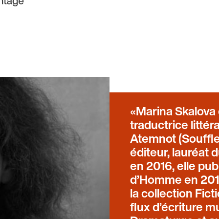
Marina Skalova 
traductrice littér
Atemnot (Souffl
éditeur, lauréat 
en 2016, elle pu
d’Homme en 2017 
la collection Fic
flux d’écriture mu