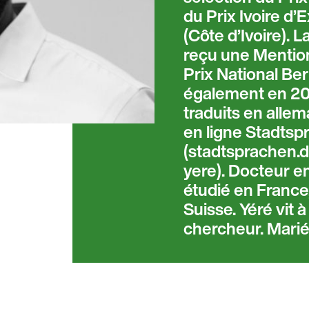
du Prix Ivoire d
(Côte d’Ivoire). L
reçu une Mentio
Prix National Be
également en 20
traduits en allem
en ligne Stadtsp
(stadtsprachen.d
yere). Docteur e
étudié en France
Suisse. Yéré vit à
chercheur. Marié,