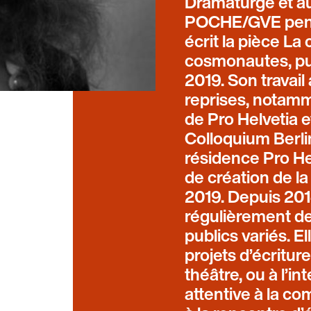
Dramaturge et au
POCHE/GVE penda
écrit la pièce L
cosmonautes, pub
2019. Son travail
reprises, notamm
de Pro Helvetia 
Colloquium Berli
résidence Pro He
de création de l
2019. Depuis 201
régulièrement des
publics variés. 
projets d’écritur
théâtre, ou à l’in
attentive à la com