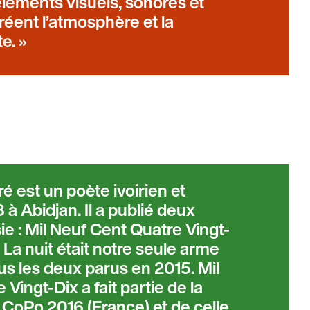
éléments visuels, sonores et
réent l’atmosphère et la
te.
é est un poète ivoirien et
 à Abidjan. Il a publié deux
e : Mil Neuf Cent Quatre Vingt-
t La nuit était notre seule arme
us les deux parus en 2015. Mil
Vingt-Dix a fait partie de la
 CoPo 2016 (France) et de celle