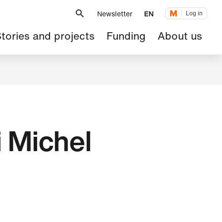
Metanavigation
Newsletter
EN
Log in
ain
tories and projects
Funding
About us
avigation
 Michel