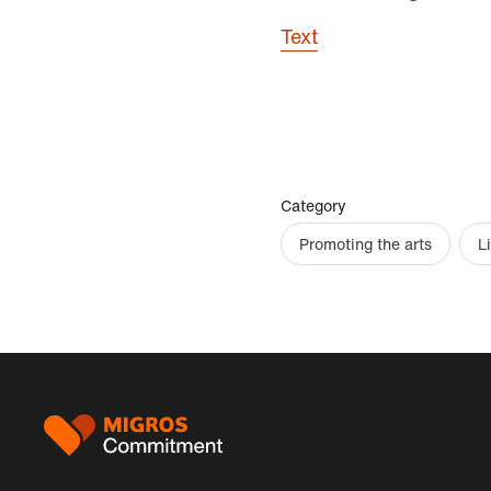
Text
Category
Promoting the arts
L
Footer