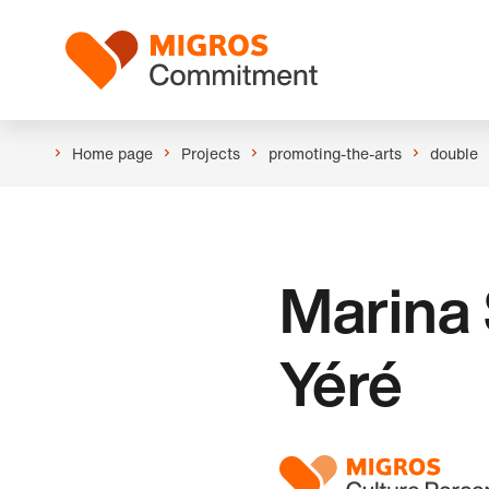
Skip
Header
links
Logo
navigation
Home page
Projects
promoting-the-arts
double
Marina 
Yéré