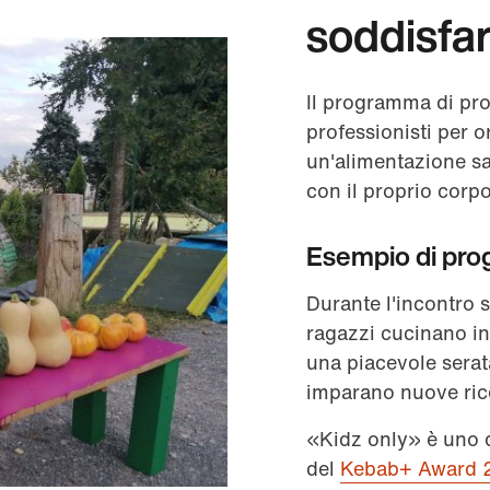
soddisfa
Il programma di p
professionisti per o
un'alimentazione sa
con il proprio corpo
Esempio di prog
Durante l'incontro 
ragazzi cucinano in
una piacevole serat
imparano nuove rice
«Kidz only» è uno d
del
Kebab+ Award 