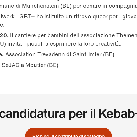
mune di Münchenstein (BL) per cenare in compagni
lwerk.LGBT+ ha istituito un ritrovo queer per i giovan
e.
20:
il cantiere per bambini dell'associazione Theme
invita i piccoli a esprimere la loro creatività.
e:
Association Trevadenn di Saint-Imier (BE)
:
SeJAC a Moutier (BE)
 candidatura per il Keba
Richiedi il contributo di sostegno