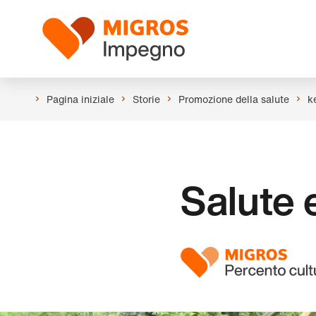
Salta
Intestazione
la
Logo
navigazione
a
sinistra
Pagina iniziale
Storie
Promozione della salute
k
Salute e