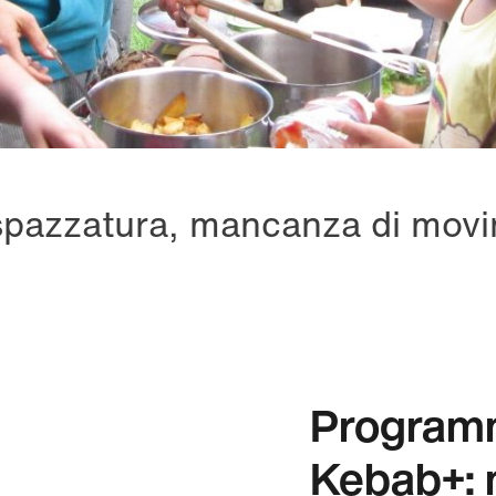
 spazzatura, mancanza di mov
Programm
Kebab+: 