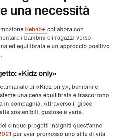
re una necessità
romozione
Kebab+
collabora con
rientare i bambini e i ragazzi verso
na ed equilibrata e un approccio positivo
.
etto: «Kidz only»
settimanale di «Kidz only», bambini e
sieme una cena equilibrata e trascorrono
a in compagnia. Attraverso il gioco
tte sostenibili, gustose e varie.
ei cinque progetti insigniti quest'anno
2021
per aver promosso uno stile di vita