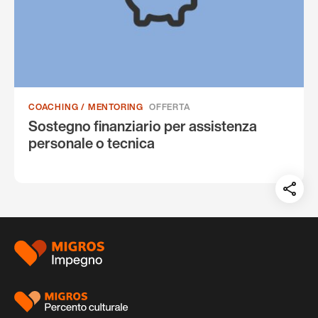
COACHING / MENTORING
OFFERTA
Sostegno finanziario per assistenza
personale o tecnica
Teil
auf:
Piè
di
pagina