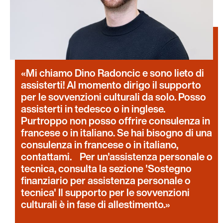
Mi chiamo Dino Radoncic e sono lieto di
assisterti! Al momento dirigo il supporto
per le sovvenzioni culturali da solo. Posso
assisterti in tedesco o in inglese.
Purtroppo non posso offrire consulenza in
francese o in italiano. Se hai bisogno di una
consulenza in francese o in italiano,
contattami. Per un'assistenza personale o
tecnica, consulta la sezione 'Sostegno
finanziario per assistenza personale o
tecnica' Il supporto per le sovvenzioni
culturali è in fase di allestimento.