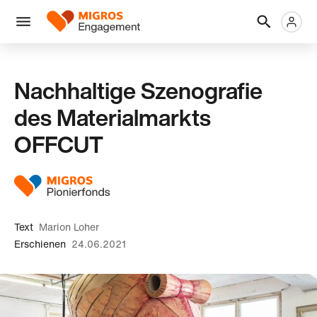
Links
Header
Metanaviga
Logo
Navigation
überspringen
Menü
Nachhaltige Szenografie
des Materialmarkts
OFFCUT
Text
Marion Loher
Erschienen
24.06.2021