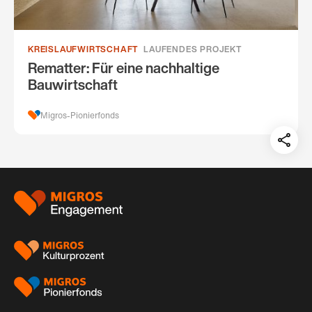
KREISLAUFWIRTSCHAFT
LAUFENDES PROJEKT
Rematter: Für eine nachhaltige
Bauwirtschaft
Migros-Pionierfonds
Teil
auf:
Footer