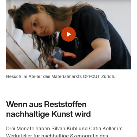
Video
abspielen
Besuch im Atelier des Materialmarkts OFFCUT Zürich.
Besuch im Atelier des Materialmarkts OFFCUT Zürich.
Wenn aus Reststoffen
nachhaltige Kunst wird
Drei Monate haben Silvan Kuhl und Catia Koller im
Werkatelier für nachhaltige Szenografie des