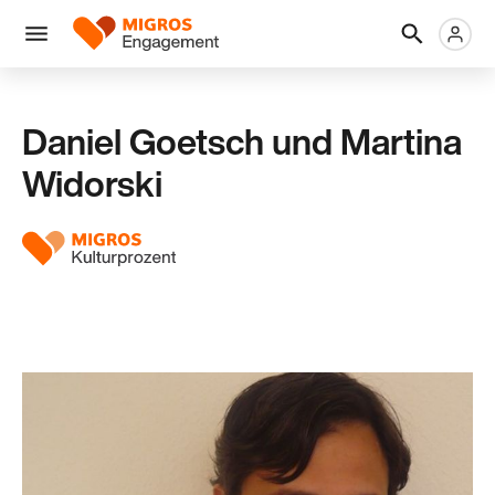
Links
Header
Metanaviga
Logo
Navigation
überspringen
Menü
Daniel Goetsch und Martina
Widorski