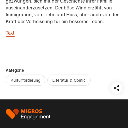
gezwungen, sich mit der Geschichte ihrer Familie
auseinanderzusetzen. Der böse Wind erzählt von
Immigration, von Liebe und Hass, aber auch von der
Kraft der Verheissung für ein besseres Leben.
Text
Kategorie
Kulturförderung
Literatur & Comic
Teil
auf:
Footer