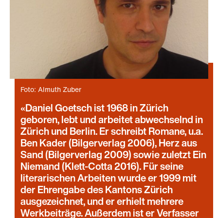
Foto: Almuth Zuber
Daniel Goetsch ist 1968 in Zürich
geboren, lebt und arbeitet abwechselnd in
Zürich und Berlin. Er schreibt Romane, u.a.
Ben Kader (Bilgerverlag 2006), Herz aus
Sand (Bilgerverlag 2009) sowie zuletzt Ein
Niemand (Klett-Cotta 2016). Für seine
literarischen Arbeiten wurde er 1999 mit
der Ehrengabe des Kantons Zürich
ausgezeichnet, und er erhielt mehrere
Werkbeiträge. Außerdem ist er Verfasser