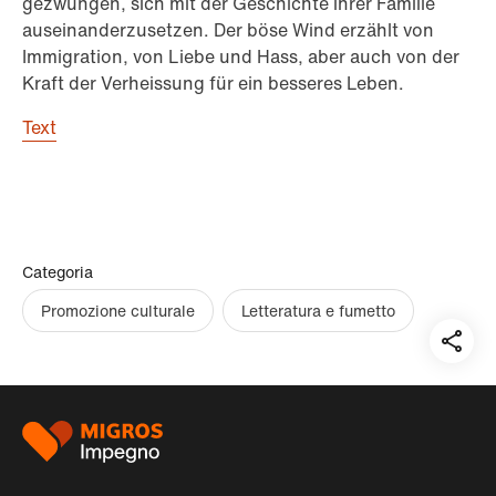
gezwungen, sich mit der Geschichte ihrer Familie
auseinanderzusetzen. Der böse Wind erzählt von
Immigration, von Liebe und Hass, aber auch von der
Kraft der Verheissung für ein besseres Leben.
Text
Categoria
Promozione culturale
Letteratura e fumetto
Teil
auf:
Piè
di
pagina