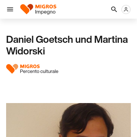
Salta
Intestazione
Metanaviga
Logo
la
navigazione
Menu
a
sinistra
Daniel Goetsch und Martina
Widorski