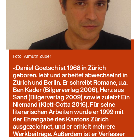
Foto: Almuth Zuber
Daniel Goetsch ist 1968 in Zürich
geboren, lebt und arbeitet abwechselnd in
Zürich und Berlin. Er schreibt Romane, u.a.
Ben Kader (Bilgerverlag 2006), Herz aus
Sand (Bilgerverlag 2009) sowie zuletzt Ein
Niemand (Klett-Cotta 2016). Für seine
literarischen Arbeiten wurde er 1999 mit
der Ehrengabe des Kantons Zürich
ausgezeichnet, und er erhielt mehrere
Werkbeiträge. Außerdem ist er Verfasser