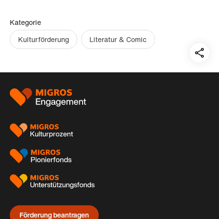
Kategorie
Kulturförderung
Literatur & Comic
Teil
auf:
Footer
Förderung beantragen