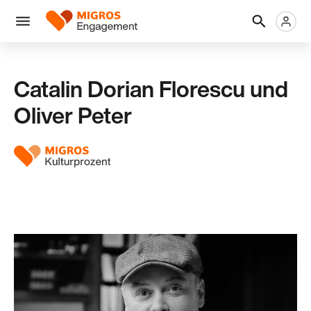
Links
Header
Metanaviga
Logo
Navigation
überspringen
Menü
Catalin Dorian Florescu und
Oliver Peter