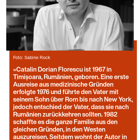
Foto: Sabine Rock
Catalin Dorian Florescu ist 1967 in
Timișoara, Rumänien, geboren. Eine erste
Ausreise aus medizinische Gründen
erfolgte 1976 und führte den Vater mit
seinem Sohn über Rom bis nach New York,
jedoch entschied der Vater, dass sie nach
Rumänien zurückkehren sollten. 1982
schaffte es die ganze Familie aus den
gleichen Gründen, in den Westen
auszureisen. Seitdem wohnt der Autor in