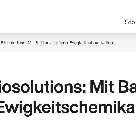
Haup
Sto
 Biosolutions: Mit Bakterien gegen Ewigkeitschemikalien
iosolutions: Mit B
Ewigkeitschemika