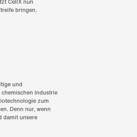
tzt CellX nun
treife bringen.
ltige und
r chemischen Industrie
Biotechnologie zum
gen. Denn nur, wenn
d damit unsere