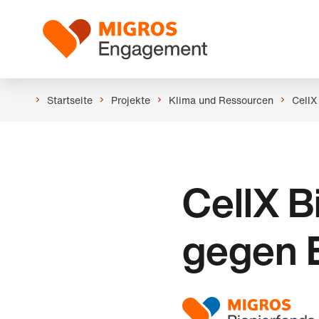
Links
Header
Navigation
Logo
überspringen
Startseite
Projekte
Klima und Ressourcen
CellX
CellX B
gegen 