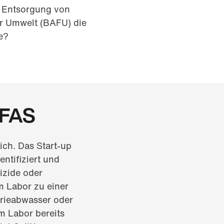
d Entsorgung von
ür Umwelt (BAFU) die
e?
PFAS
ch. Das Start-up
ntifiziert und
izide oder
m Labor zu einer
trieabwasser oder
m Labor bereits