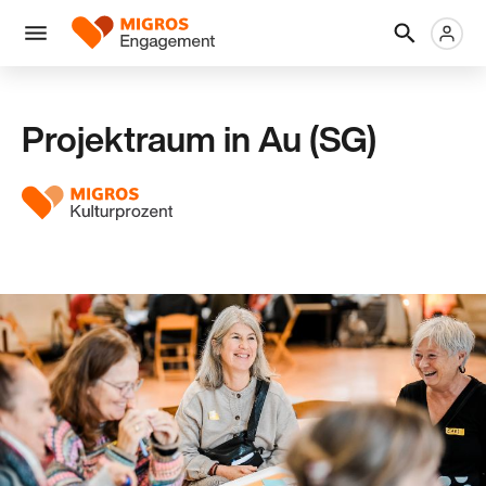
Links
Header
Metanaviga
Logo
Navigation
überspringen
Menü
Projektraum in Au (SG)