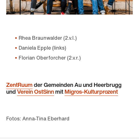
Rhea Braunwalder (2.v.l.)
Daniela Epple (links)
Florian Oberforcher (2.v.r.)
ZentRuum
der Gemeinden
Au und Heerbrugg
und
Verein OstSinn
mit
Migros-Kulturprozent
Fotos: Anna-Tina Eberhard