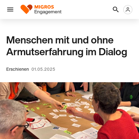
Links
Header
Metanaviga
Logo
Navigation
überspringen
Menü
Menschen mit und ohne
Armutserfahrung im Dialog
Erschienen
01.05.2025