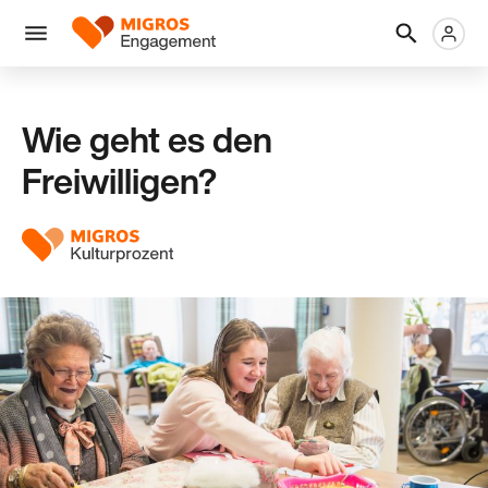
Links
Header
Metanaviga
Logo
Navigation
überspringen
Menü
Wie geht es den
Freiwilligen?