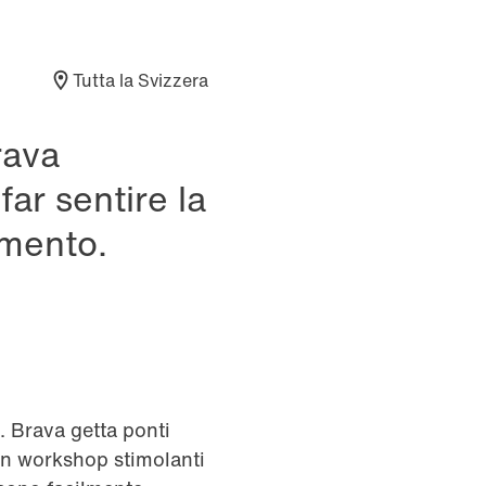
Tutta la Svizzera
rava
far sentire la
amento.
. Brava getta ponti
 In workshop stimolanti