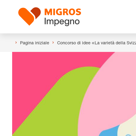
Salta
Intestazione
la
Logo
navigazione
a
sinistra
Pagina iniziale
Concorso di idee «La varietà della Svizz