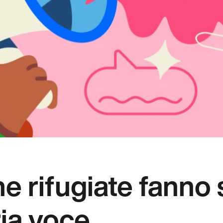
e rifugiate fanno 
ria voce