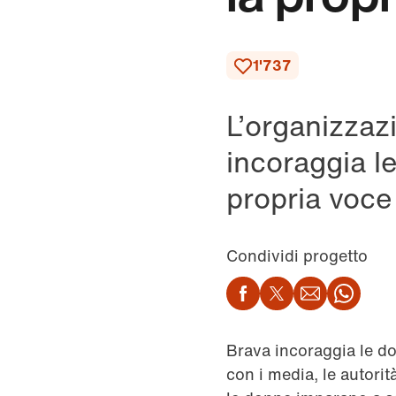
1'737
L’organizzazi
incoraggia le
propria voce
Condividi progetto
Facebook
Twitter
Email
Wha
Brava incoraggia le don
con i media, le autori