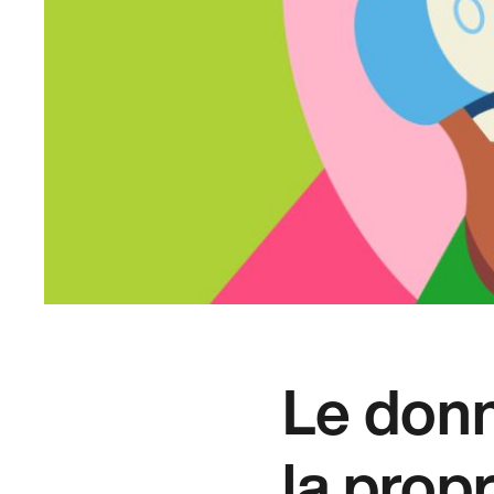
Le donn
la prop