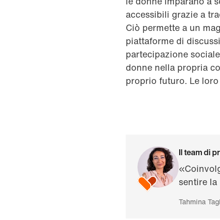
le donne imparano a so
accessibili grazie a tra
Ciò permette a un mag
piattaforme di discuss
partecipazione sociale
donne nella propria com
proprio futuro. Le lor
Il team di p
«Coinvolg
sentire la
Tahmina Tagh