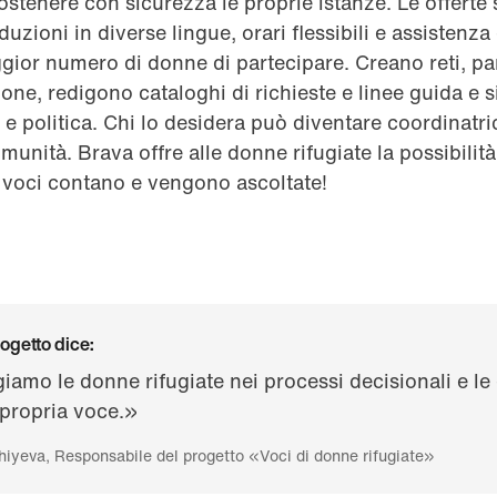
stenere con sicurezza le proprie istanze. Le offerte
duzioni in diverse lingue, orari flessibili e assistenza
gior numero di donne di partecipare. Creano reti, pa
ione, redigono cataloghi di richieste e linee guida e 
 e politica. Chi lo desidera può diventare coordinatri
unità. Brava offre alle donne rifugiate la possibilità 
o voci contano e vengono ascoltate!
rogetto dice:
iamo le donne rifugiate nei processi decisionali e le
 propria voce.»
iyeva, Responsabile del progetto «Voci di donne rifugiate»