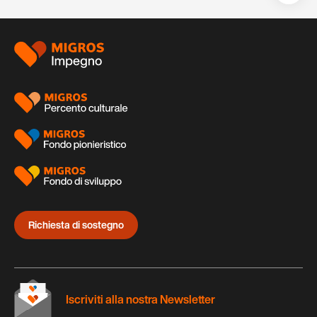
auf:
Piè
di
pagina
Richiesta di sostegno
Iscriviti alla nostra Newsletter