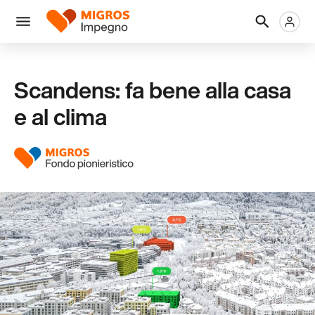
Salta
Intestazione
Metanaviga
Logo
la
navigazione
Menu
a
sinistra
Scandens: fa bene alla casa
e al clima