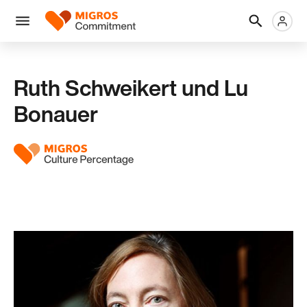
Skip
Header
Metanaviga
Logo
links
navigation
Men
Ruth Schweikert und Lu
Bonauer