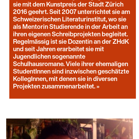
sie mit dem Kunstpreis der Stadt Zürich
2016 geehrt. Seit 2007 unterrichtet sie am
Schweizerischen Literaturinstitut, wo sie
als Mentorin Studierende in der Arbeit an
ihren eigenen Schreibprojekten begleitet.
Regelmässig ist sie Dozentin an der ZHdK
und seit Jahren erarbeitet sie mit
Jugendlichen sogenannte
Schulhausromane. Viele ihrer ehemaligen
StudentInnen sind inzwischen geschätzte
KollegInnen, mit denen sie in diversen
Projekten zusammenarbeitet.