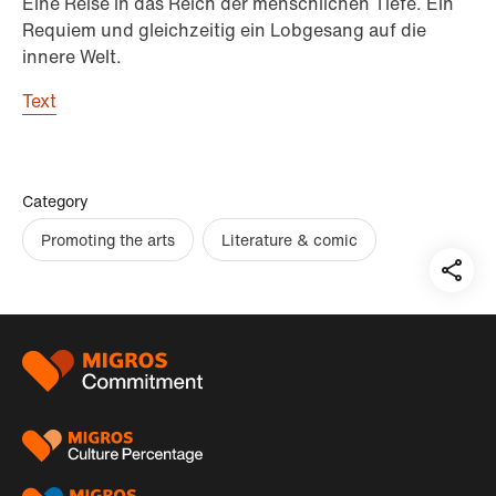
Eine Reise in das Reich der menschlichen Tiefe. Ein
Requiem und gleichzeitig ein Lobgesang auf die
innere Welt.
Text
Category
Promoting the arts
Literature & comic
Teil
auf:
Footer