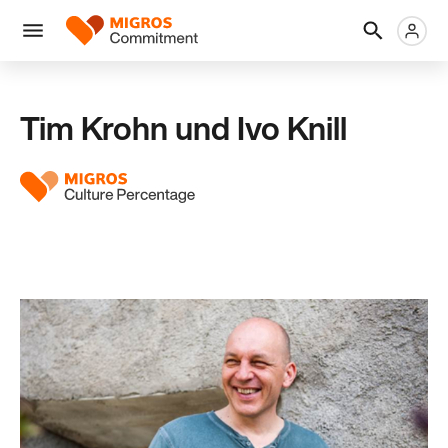
Skip
Header
Metanaviga
Logo
links
navigation
Men
Tim Krohn und Ivo Knill