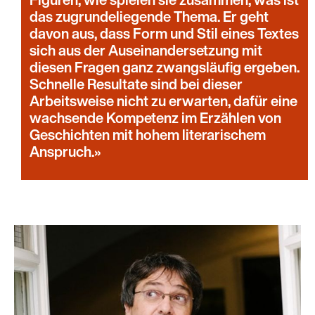
das zugrundeliegende Thema. Er geht
davon aus, dass Form und Stil eines Textes
sich aus der Auseinandersetzung mit
diesen Fragen ganz zwangsläufig ergeben.
Schnelle Resultate sind bei dieser
Arbeitsweise nicht zu erwarten, dafür eine
wachsende Kompetenz im Erzählen von
Geschichten mit hohem literarischem
Anspruch.