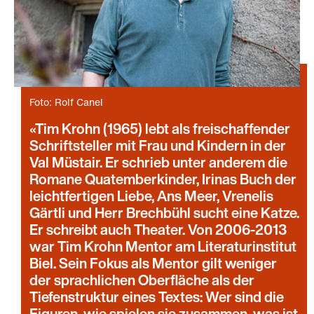
Foto: Rolf Canel
Tim Krohn (1965) lebt als freischaffender
Schriftsteller mit Frau und Kindern in der
Val Müstair. Er schrieb unter anderem die
Romane Quatemberkinder, Irinas Buch der
leichtfertigen Liebe, Ans Meer, Vrenelis
Gärtli und Herr Brechbühl sucht eine Katze.
Er schreibt auch Theater. Von 2006-2013
war Tim Krohn Mentor am Literaturinstitut
Biel. Sein Fokus als Mentor gilt weniger
der sprachlichen Oberfläche als der
Tiefenstruktur eines Textes: Wer sind die
Figuren, wie spielen sie zusammen, was ist