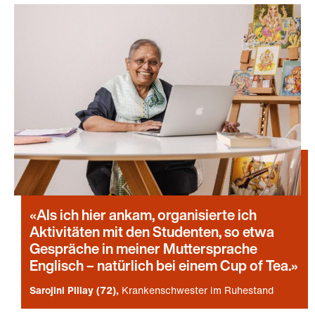
Als ich hier ankam, organisierte ich
Aktivitäten mit den Studenten, so etwa
Gespräche in meiner Muttersprache
Englisch – natürlich bei einem Cup of Tea.
Sarojini Pillay (72)
Krankenschwester im Ruhestand