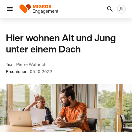
Links
Header
Metanaviga
Logo
Navigation
überspringen
Menü
Hier wohnen Alt und Jung
unter einem Dach
Text
Pierre Wuthrich
Erschienen
05.10.2022