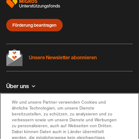
Förderung beantragen
Unsere Newsletter abonnieren
Über uns
Kontakt und Hilfe
Wir und unsere Partner verwenden Cookies und
ähnliche Technologien, um unsere Dienste
bereitzustellen, zu schützen, zu analysieren und zu
Inspiration
verbessern sowie um unsere Dienste und Werbungen
zu personalisieren, auch auf Webseiten von Dritten.
Dabei können Daten auch in Länder übermittelt
Angebot
werden, die möglicherweise kein gleichwertiges