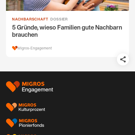
NACHBARSCHAFT
DOSSIER
5 Gründe, wieso Familien gute Nachbarn
brauchen
Migros-Engagement
Teil
auf:
Footer