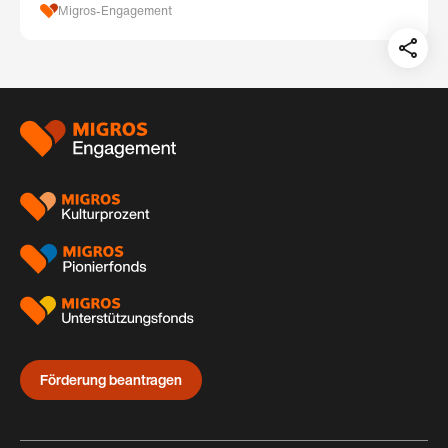
Migros-Engagement
Teil
auf:
Footer
Förderung beantragen