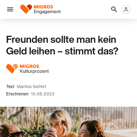
Links
Header
Metanaviga
Logo
Navigation
überspringen
Menü
Freunden sollte man kein
Geld leihen – stimmt das?
Text
Marlies Seifert
Erschienen
15.08.2023