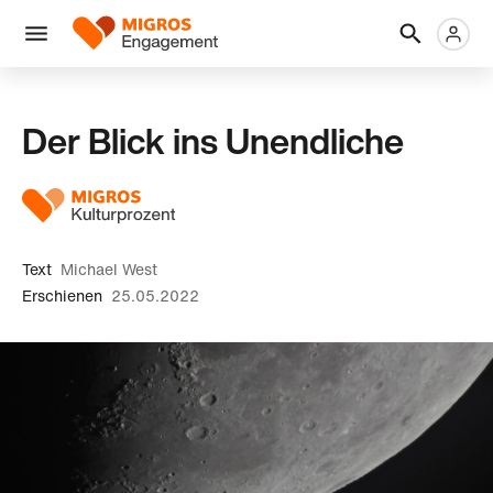
Links
Header
Metanaviga
Logo
Navigation
überspringen
Menü
Der Blick ins Unendliche
Text
Michael West
Erschienen
25.05.2022