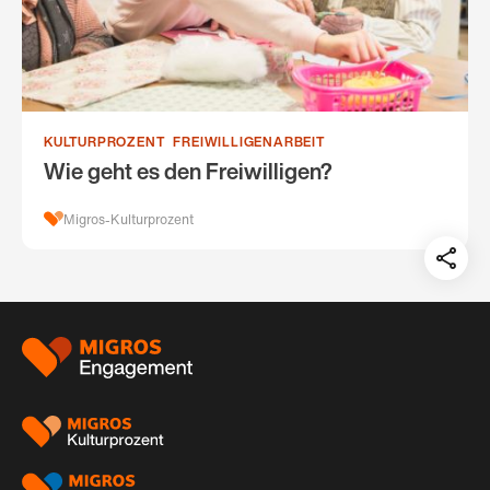
KULTURPROZENT
FREIWILLIGENARBEIT
Wie geht es den Freiwilligen?
Migros-Kulturprozent
Teil
auf:
Footer