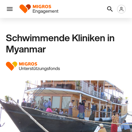
Links
Header
Metanaviga
Logo
Navigation
überspringen
Menü
Schwimmende Kliniken in
Myanmar