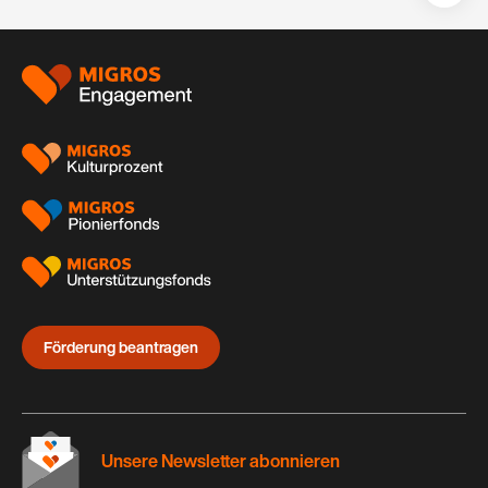
auf:
Footer
Förderung beantragen
Unsere Newsletter abonnieren