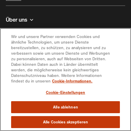
Über uns
Kontakt und Hilfe
Wir und unsere Partner verwenden Cookies und
ähnliche Technologien, um unsere Dienste
bereitzustellen, zu schützen, zu analysieren und zu
Inspiration
verbessern sowie um unsere Dienste und Werbungen
zu personalisieren, auch auf Webseiten von Dritten.
Dabei können Daten auch in Länder übermittelt
Angebot
werden, die möglicherweise kein gleichwertiges
Datenschutzniveau haben. Weitere Informationen
findest du in unseren
Cookie-Informationen.
In Kontakt bleiben
Cookie-Einstellungen
Alle ablehnen
https://engagement.migros.ch/de/social-
https://engagement.migros.ch/de/social-
https://engagement.migros.ch/de/social-
https://engagement.migros.ch/de/social-
https://engagement.migros.ch/de/
media
media
media
media
media
© 2026 Migros-Genossenschafts-Bund
Alle Cookies akzeptieren