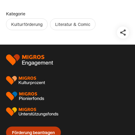
Kategorie
Kulturförderung
Literatur & Comic
Teil
auf:
Footer
Förderung beantragen