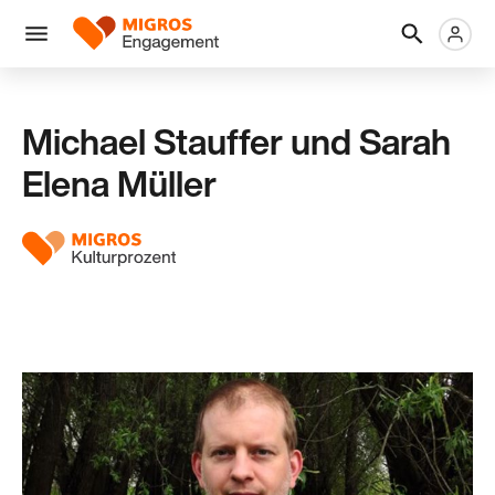
Links
Header
Metanaviga
Logo
Navigation
überspringen
Menü
Michael Stauffer und Sarah
Elena Müller