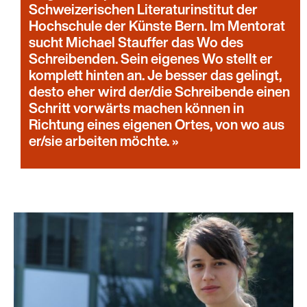
Schweizerischen Literaturinstitut der
Hochschule der Künste Bern. Im Mentorat
sucht Michael Stauffer das Wo des
Schreibenden. Sein eigenes Wo stellt er
komplett hinten an. Je besser das gelingt,
desto eher wird der/die Schreibende einen
Schritt vorwärts machen können in
Richtung eines eigenen Ortes, von wo aus
er/sie arbeiten möchte.