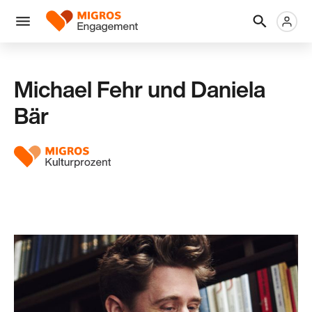
Links
Header
Metanaviga
Logo
Navigation
überspringen
Menü
Michael Fehr und Daniela
Bär