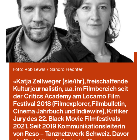
Foto: Rob Lewis / Sandro Fiechter
Katja Zellweger (sie/ihr), freischaffende
Kulturjournalistin, u.a. im Filmbereich seit
der Critics Academy am Locarno Film
Festival 2018 (Filmexplorer, Filmbulletin,
Cinema Jahrbuch und Indiewire), Kritiker
Jury des 22. Black Movie Filmfestivals
2021. Seit 2019 Kommunikationsleiterin
von Reso – Tanznetzwerk Schweiz. Davor