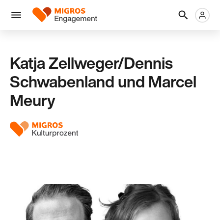
Links
Header
Metanaviga
Logo
Navigation
überspringen
Menü
Katja Zellweger/Dennis
Schwabenland und Marcel
Meury