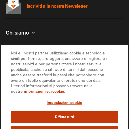
Iscriviti alla nostra Newsletter
Chi siamo
Contatto e aiuto
Noi e i nostri partner utilizziamo cookie e tecnologie
simili per fornire, proteggere, analizzare e migliorare i
Ispirazione
nostri servizi e per personalizzare i nostri servizi e
pubblicità, anche su siti web di terzi. I dati possono
anche essere trasferiti in paesi che potrebbero non
Offerta
avere un livello equivalente di protezione dei dati.
Ulteriori informazioni si possono trovare nelle
nostre
informazioni sui cookie.
Seguici sui social media
Impostazioni cookie
Rifiuta tutti
https://engagement.migros.ch/it/social-
https://engagement.migros.ch/it/social-
https://engagement.migros.ch/it/social-
https://engagement.migros.ch/it/social-
https://engagement.migros.ch/it/s
media
media
media
media
media