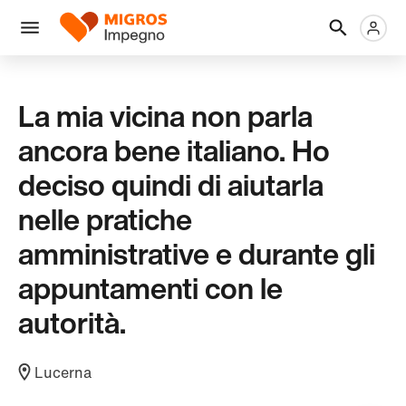
Salta
Intestazione
Metanaviga
Logo
la
navigazione
Menu
a
sinistra
La mia vicina non parla
ancora bene italiano. Ho
deciso quindi di aiutarla
nelle pratiche
amministrative e durante gli
appuntamenti con le
autorità.
Lucerna