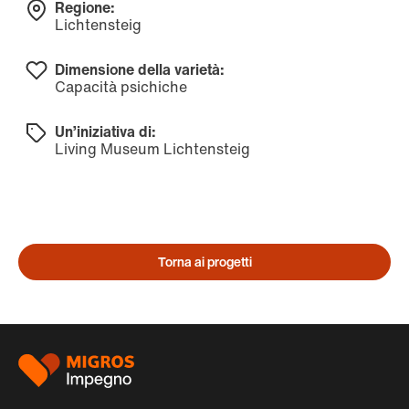
Regione:
Lichtensteig
Dimensione della varietà:
Capacità psichiche
Un’iniziativa di:
Living Museum Lichtensteig
Torna ai progetti
Piè
di
pagina