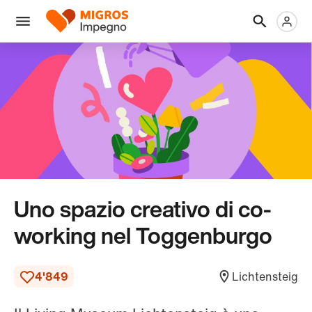
Salta
Intestazione
Metanaviga
Logo
la
navigazione
Menu
a
sinistra
Uno spazio creativo di co-
working nel Toggenburgo
4'849
Lichtensteig