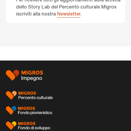
dello Story Lab del Percento culturale Migros
iscriviti alla nostra
Newsletter
.
Piè
di
pagina