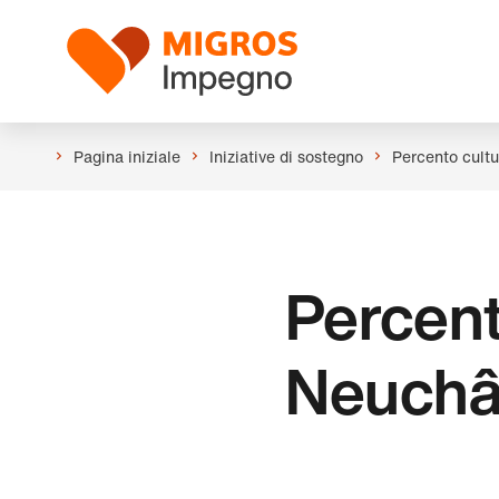
Salta
Intestazione
la
Logo
navigazione
a
sinistra
Pagina iniziale
Iniziative di sostegno
Percento cultu
Percent
Neuchât