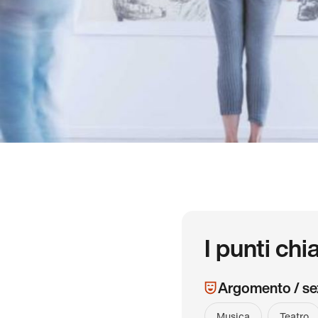
I punti chi
Argomento / se
Musica
Teatro