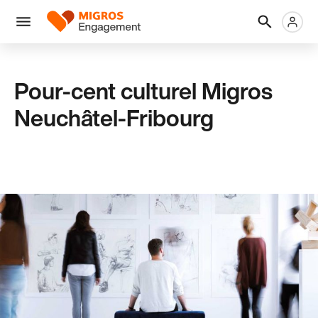
Ignorer
En-
Métanaviga
Logo
les
tête
liens
Menu
de
navigation
Pour-cent culturel Migros
Neuchâtel-Fribourg