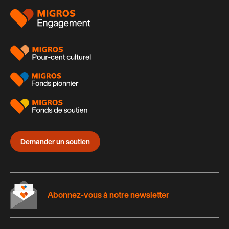
Pied
de
page
Demander un soutien
Abonnez-vous à notre newsletter