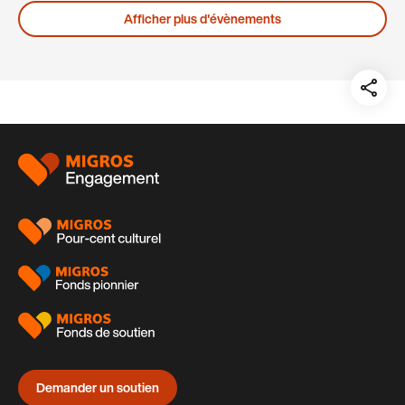
Afficher plus d'évènements
Teil
auf:
Pied
de
page
Demander un soutien