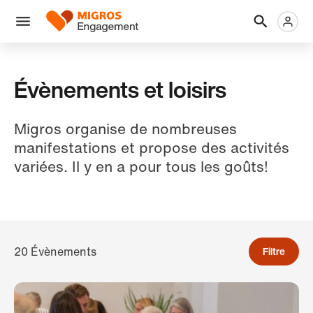
Ignorer
En-
Métanaviga
Logo
les
tête
liens
Menu
de
navigation
Évènements et loisirs
Migros organise de nombreuses
manifestations et propose des activités
variées. Il y en a pour tous les goûts!
20 Évènements
Filtre