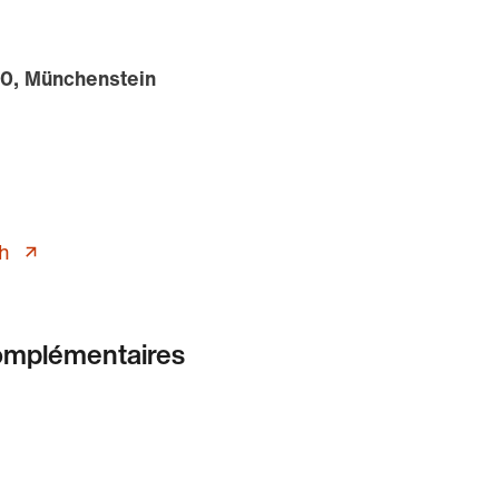
80, Münchenstein
h
omplémentaires