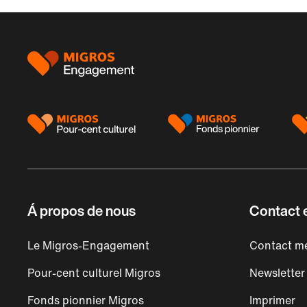
Pied
de
page
Á propos de nous
Contact e
Le Migros-Engagement
Contact mé
Pour-cent culturel Migros
Newsletter
Fonds pionnier Migros
Imprimer