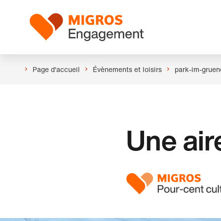
Ignorer
En-
les
tête
Logo
liens
de
navigation
Page d'accueil
Évènements et loisirs
park-im-gruen
Une air