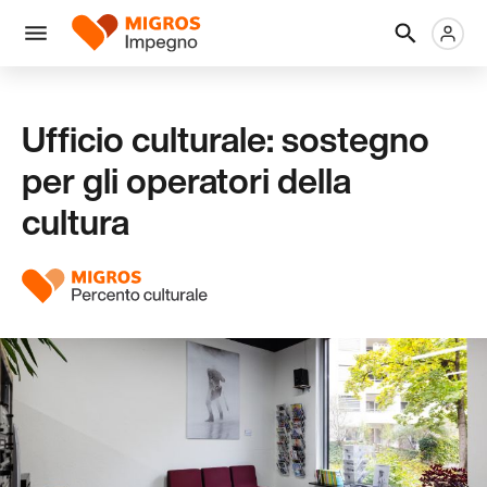
Salta
Intestazione
Metanaviga
Logo
la
navigazione
Menu
a
sinistra
Ufficio culturale: sostegno
per gli operatori della
cultura