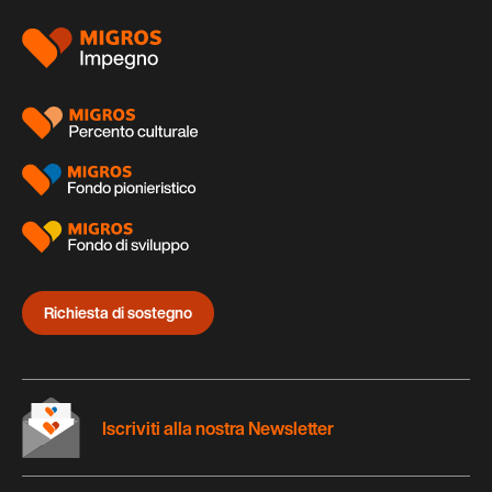
Piè
di
pagina
Richiesta di sostegno
Iscriviti alla nostra Newsletter