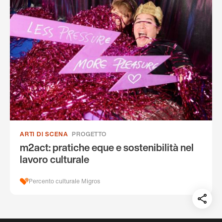
ARTI DI SCENA
PROGETTO
m2act: pratiche eque e sostenibilità nel
lavoro culturale
Percento culturale Migros
Teil
auf: