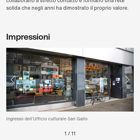
collaborano a stretto contatto e formano una rete
solida che negli anni ha dimostrato il proprio valore.
Impressioni
Ingresso dell’Ufficio culturale San Gallo
Uff
1
/
11