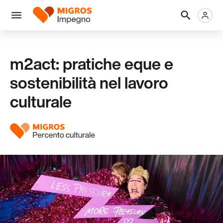
Salta
Intestazione
Metanaviga
Logo
la
navigazione
Menu
a
sinistra
m2act: pratiche eque e
sostenibilità nel lavoro
culturale