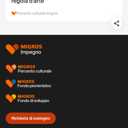
regola d’arte
Percento culturale Migros
Teil
auf:
Piè
di
pagina
Richiesta di sostegno