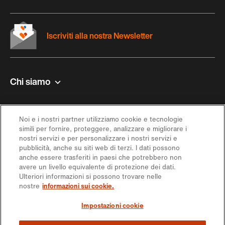
Iscriviti alla nostra Newsletter
Chi siamo
Contatto e aiuto
Noi e i nostri partner utilizziamo cookie e tecnologie
simili per fornire, proteggere, analizzare e migliorare i
Ispirazione
nostri servizi e per personalizzare i nostri servizi e
pubblicità, anche su siti web di terzi. I dati possono
anche essere trasferiti in paesi che potrebbero non
Offerta
avere un livello equivalente di protezione dei dati.
Ulteriori informazioni si possono trovare nelle
nostre
informazioni sui cookie.
Seguici sui social media
Impostazioni cookie